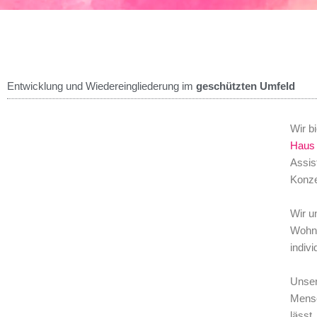
Entwicklung und Wiedereingliederung im
geschützten Umfeld
Wir b
Haus
Assis
Konze
Wir u
Wohnu
indiv
Unser
Mensc
lässt