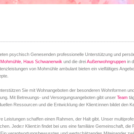
ieten psychisch Genesenden professionelle Unterstützung und persö
 Mohmühle
,
Haus Schwanenwik
und die drei
Außenwohngruppen
in 
tenzleistungen von Mohmühle ambulant bieten ein vielfältiges Angeb
pte.
nterstützen Sie mit Wohnangeboten der besonderen Wohnformen und 
ng. Mit Betreuungs- und Versorgungsangeboten gibt unser
Team
täg
iduellen Ressourcen und die Entwicklung der Klient:innen bildet den 
e Leistungen schaffen einen Rahmen, der Halt gibt. Unser multiprof
hen. Jede:r Klient:in findet bei uns eine familiäre Gemeinschaft, die 
. Ein verantwortungsbewusstes und wertschätzendes Miteinander z